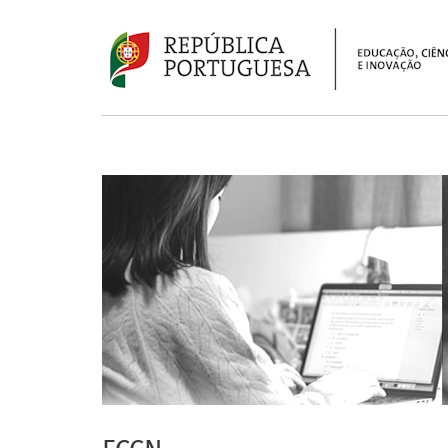
Passar
para
o
conteúdo
principal