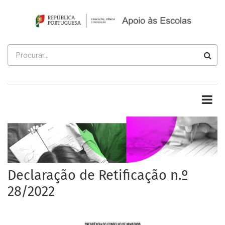
Passar
para
o
conteúdo
Procurar
principal
Declaração de Retificação n.º
28/2022