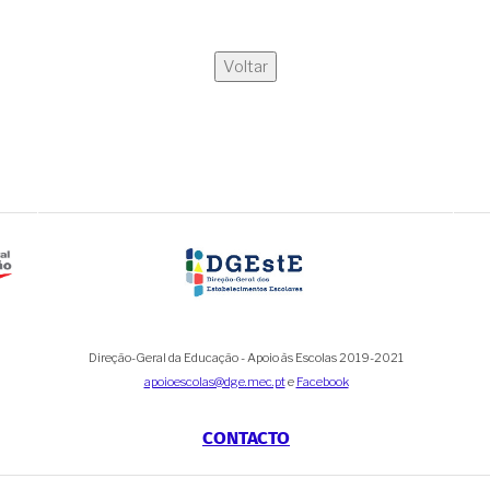
Voltar
Direção-Geral da Educação - Apoio às Escolas 2019-2021
apoioescolas@dge.mec.pt
e
Facebook
CONTACTO