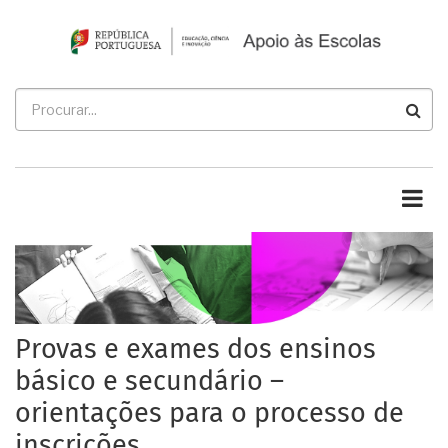
Passar
para
o
conteúdo
Procurar
principal
Provas e exames dos ensinos
básico e secundário –
orientações para o processo de
inscrições