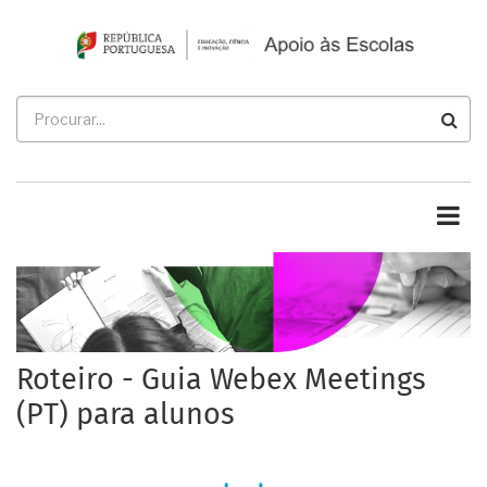
Passar
para
o
conteúdo
Procurar
principal
Roteiro - Guia Webex Meetings
(PT) para alunos