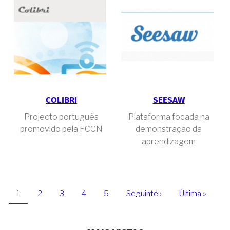
COLIBRI
SEESAW
Projecto português
Plataforma focada na
promovido pela FCCN
demonstração da
aprendizagem
PAGINAÇÃO
Página
1
Page
2
Page
3
Page
4
Page
5
Próxima
Seguinte ›
Última
Última »
atual
página
página