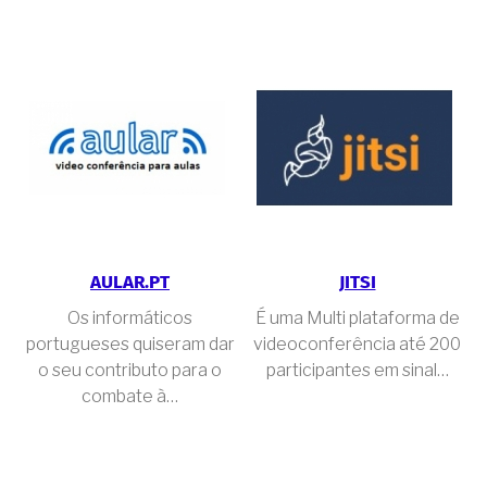
AULAR.PT
JITSI
Os informáticos
É uma Multi plataforma de
portugueses quiseram dar
videoconferência até 200
o seu contributo para o
participantes em sinal…
combate à…