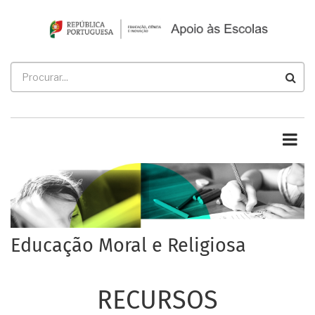
Passar
para
o
conteúdo
Procurar
principal
Educação Moral e Religiosa
RECURSOS