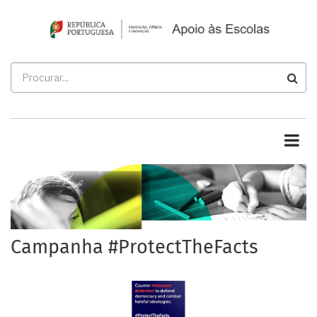
Passar
para
o
conteúdo
Procurar
principal
Campanha #ProtectTheFacts