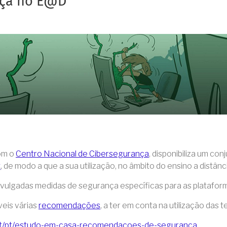
nça no E@D
om o
Centro Nacional de Cibersegurança
, disponibiliza ​​um 
t
,​ de modo a que a sua utilização, no âmbito do ensino a distâ
ivulgadas medidas de segurança​ específicas para as platafo
eis ​várias
recomendações
, a ter em conta na utilização das 
pt/pt/estudo-em-casa-recomendacoes-de-seguranca