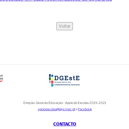
Voltar
Direção-Geral da Educação - Apoio às Escolas 2019-2021
apoioescolas@dge.mec.pt
e
Facebook
CONTACTO