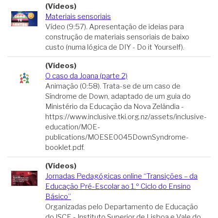
(Vídeos)
Materiais sensoriais
Vídeo (9:57). Apresentação de ideias para
construção de materiais sensoriais de baixo
custo (numa lógica de DIY - Do it Yourself).
(Vídeos)
O caso da Joana (parte 2)
Animação (0:58). Trata-se de um caso de
Síndrome de Down, adaptado de um guia do
Ministério da Educação da Nova Zelândia -
https://www.inclusive.tki.org.nz/assets/inclusive-
education/MOE-
publications/MOESE0045DownSyndrome-
booklet.pdf.
(Vídeos)
Jornadas Pedagógicas online “Transições – da
Educação Pré-Escolar ao 1.º Ciclo do Ensino
Básico”
Organizadas pelo Departamento de Educação
do ISCE - Instituto Superior de Lisboa e Vale do