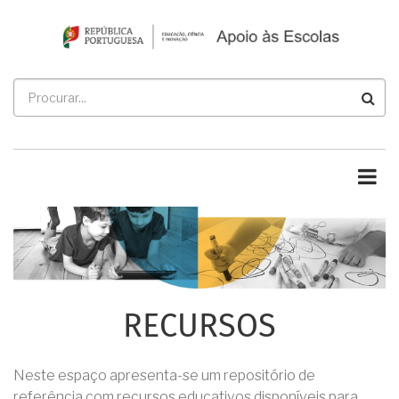
Passar
para
o
conteúdo
Procurar
principal
RECURSOS
Neste espaço apresenta-se um repositório de
referência com recursos educativos disponíveis para