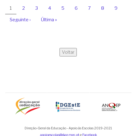
PAGINAÇÃO
Página
1
Page
2
Page
3
Page
4
Page
5
Page
6
Page
7
Page
8
Page
9
atual
Próxima
Seguinte ›
Última
Última »
página
página
Voltar
Direção-Geral da Educação - Apoio às Escolas 2019-2021
apoioescolas@dge.mec.pt
e
Facebook