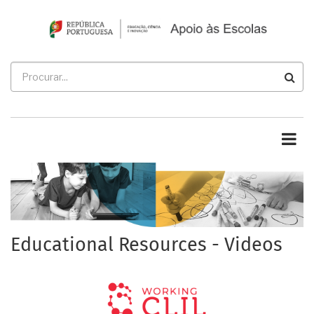
Passar
para
o
conteúdo
Procurar
principal
Educational Resources - Videos