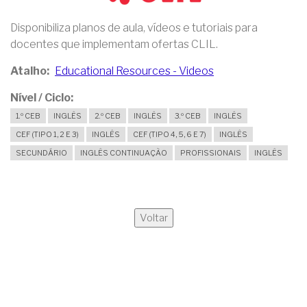
Disponibiliza planos de aula, vídeos e tutoriais para
docentes que implementam ofertas CLIL.
Atalho
Educational Resources - Videos
Nível / Ciclo
1.º CEB
INGLÊS
2.º CEB
INGLÊS
3.º CEB
INGLÊS
CEF (TIPO 1, 2 E 3)
INGLÊS
CEF (TIPO 4, 5, 6 E 7)
INGLÊS
SECUNDÁRIO
INGLÊS CONTINUAÇÃO
PROFISSIONAIS
INGLÊS
Voltar