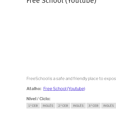
Free School (Youtube)
FreeSchool is a safe and friendly place to expose 
Atalho
Free School (Youtube)
Nível / Ciclo
1.º CEB
INGLÊS
2.º CEB
INGLÊS
3.º CEB
INGLÊS