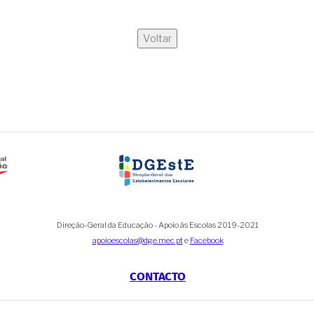
Voltar
Direção-Geral da Educação - Apoio às Escolas 2019-2021
apoioescolas@dge.mec.pt
e
Facebook
CONTACTO