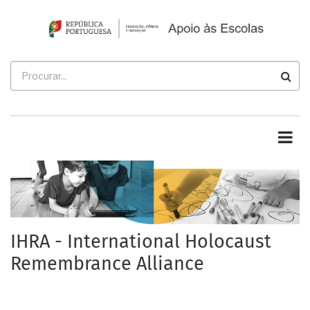
Passar
para
o
conteúdo
Procurar
principal
IHRA - International Holocaust
Remembrance Alliance