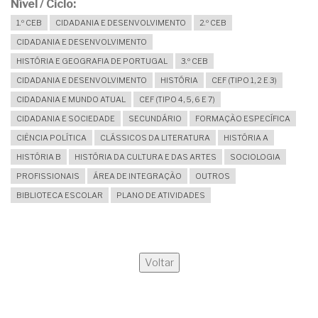
Nível / Ciclo
1.º CEB
CIDADANIA E DESENVOLVIMENTO
2.º CEB
CIDADANIA E DESENVOLVIMENTO
HISTÓRIA E GEOGRAFIA DE PORTUGAL
3.º CEB
CIDADANIA E DESENVOLVIMENTO
HISTÓRIA
CEF (TIPO 1, 2 E 3)
CIDADANIA E MUNDO ATUAL
CEF (TIPO 4, 5, 6 E 7)
CIDADANIA E SOCIEDADE
SECUNDÁRIO
FORMAÇÃO ESPECÍFICA
CIÊNCIA POLÍTICA
CLÁSSICOS DA LITERATURA
HISTÓRIA A
HISTÓRIA B
HISTÓRIA DA CULTURA E DAS ARTES
SOCIOLOGIA
PROFISSIONAIS
ÁREA DE INTEGRAÇÃO
OUTROS
BIBLIOTECA ESCOLAR
PLANO DE ATIVIDADES
Voltar