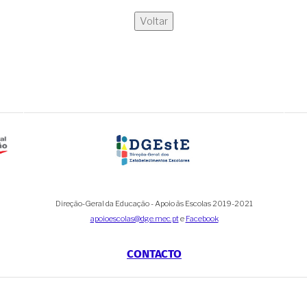
Voltar
Direção-Geral da Educação - Apoio às Escolas 2019-2021
apoioescolas@dge.mec.pt
e
Facebook
CONTACTO