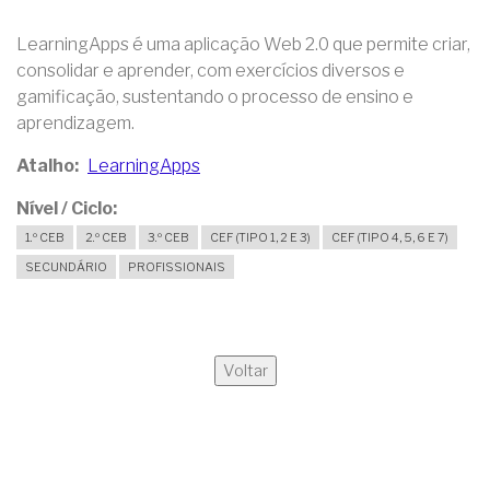
LearningApps é uma aplicação Web 2.0 que permite criar,
consolidar e aprender, com exercícios diversos e
gamificação, sustentando o processo de ensino e
aprendizagem.
Atalho
LearningApps
Nível / Ciclo
1.º CEB
2.º CEB
3.º CEB
CEF (TIPO 1, 2 E 3)
CEF (TIPO 4, 5, 6 E 7)
SECUNDÁRIO
PROFISSIONAIS
Voltar