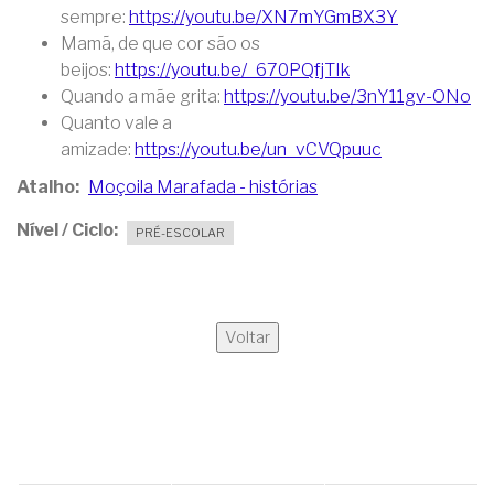
sempre:
https://youtu.be/XN7mYGmBX3Y
Mamã, de que cor são os
beijos:
https://youtu.be/_670PQfjTIk
Quando a mãe grita:
https://youtu.be/3nY11gv-ONo
Quanto vale a
amizade:
https://youtu.be/un_vCVQpuuc
Atalho
Moçoila Marafada - histórias
Nível / Ciclo
PRÉ-ESCOLAR
Voltar