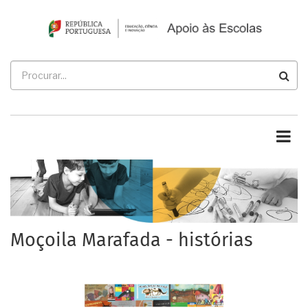
Passar
para
o
conteúdo
Procurar
principal
Moçoila Marafada - histórias