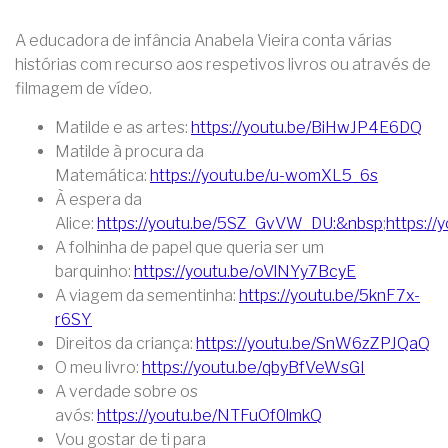
A educadora de infância Anabela Vieira conta várias
histórias com recurso aos respetivos livros ou através de
filmagem de vídeo.
Matilde e as artes:
https://youtu.be/BiHwJP4E6DQ
Matilde à procura da
Matemática:
https://youtu.be/u-womXL5_6s
À espera da
Alice:
https://youtu.be/5SZ_GvVW_DU:&nbsp
;
https:/
A folhinha de papel que queria ser um
barquinho:
https://youtu.be/oVlNYy7BcyE
A viagem da sementinha:
https://youtu.be/5knF7x-
r6SY
Direitos da criança:
https://youtu.be/SnW6zZPJQaQ
O meu livro:
https://youtu.be/qbyBfVeWsGI
A verdade sobre os
avós:
https://youtu.be/NTFuOf0lmkQ
Vou gostar de ti para