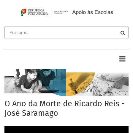
Passar
para
o
conteúdo
Procurar
principal
O Ano da Morte de Ricardo Reis -
José Saramago