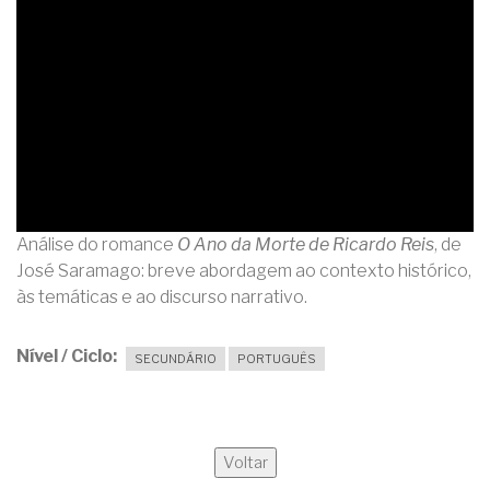
Análise do romance
O Ano da Morte de Ricardo Reis
, de
José Saramago: breve abordagem ao contexto histórico,
às temáticas e ao discurso narrativo.
Nível / Ciclo
SECUNDÁRIO
PORTUGUÊS
Voltar