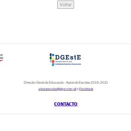
Voltar
Direção-Geral da Educação - Apoio às Escolas 2019-2021
apoioescolas@dge.mec.pt
e
Facebook
CONTACTO