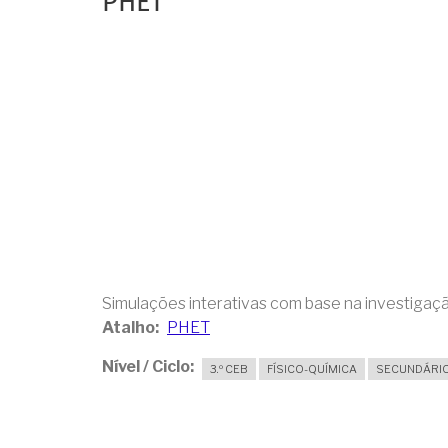
PHET
Simulações interativas com base na investigaç
Atalho
PHET
Nível / Ciclo
3.º CEB
FÍSICO-QUÍMICA
SECUNDÁRI