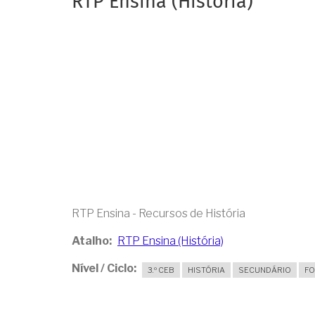
RTP Ensina (História)
RTP Ensina - Recursos de História
Atalho
RTP Ensina (História)
Nível / Ciclo
3.º CEB
HISTÓRIA
SECUNDÁRIO
FO