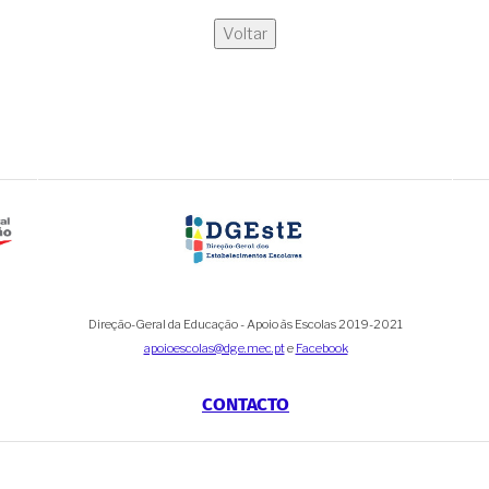
Voltar
Direção-Geral da Educação - Apoio às Escolas 2019-2021
apoioescolas@dge.mec.pt
e
Facebook
CONTACTO