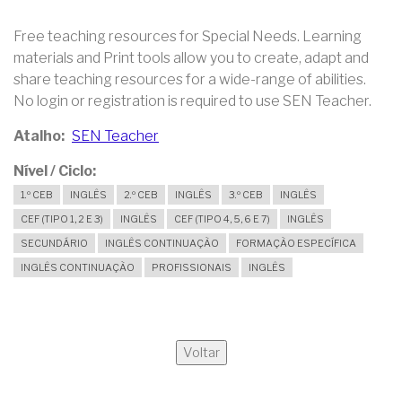
Free teaching resources for Special Needs. Learning
materials and Print tools allow you to create, adapt and
share teaching resources for a wide-range of abilities.
No login or registration is required to use SEN Teacher.
Atalho
SEN Teacher
Nível / Ciclo
1.º CEB
INGLÊS
2.º CEB
INGLÊS
3.º CEB
INGLÊS
CEF (TIPO 1, 2 E 3)
INGLÊS
CEF (TIPO 4, 5, 6 E 7)
INGLÊS
SECUNDÁRIO
INGLÊS CONTINUAÇÃO
FORMAÇÃO ESPECÍFICA
INGLÊS CONTINUAÇÃO
PROFISSIONAIS
INGLÊS
Voltar