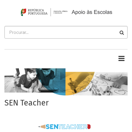
Passar
para
o
conteúdo
Procurar
principal
SEN Teacher