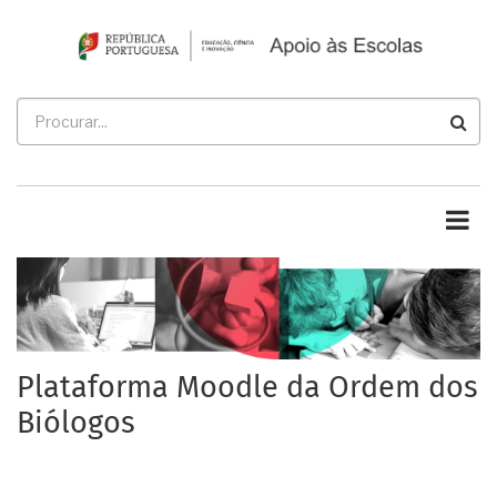
Passar
para
o
conteúdo
Procurar
principal
Plataforma Moodle da Ordem dos
Biólogos