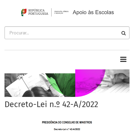
Passar
para
o
conteúdo
Procurar
principal
Decreto-Lei n.º 42-A/2022