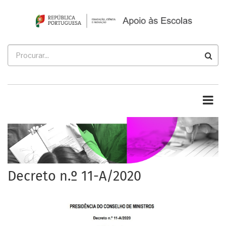
Passar
para
o
conteúdo
Procurar
principal
Decreto n.º 11-A/2020