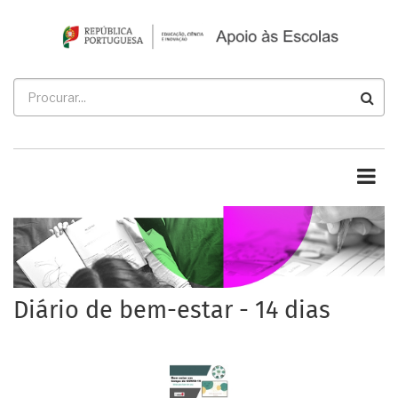
Passar
para
o
conteúdo
Procurar
principal
Diário de bem-estar - 14 dias