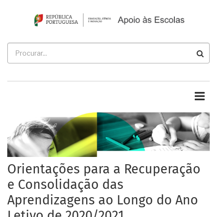
Passar
para
o
conteúdo
Procurar
principal
Orientações para a Recuperação
e Consolidação das
Aprendizagens ao Longo do Ano
Letivo de 2020/2021