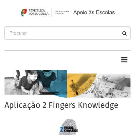
Passar
para
o
conteúdo
Procurar
principal
Aplicação 2 Fingers Knowledge