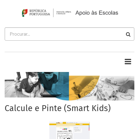
Passar
para
o
conteúdo
Procurar
principal
Calcule e Pinte (Smart Kids)