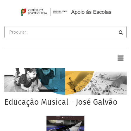
Passar
para
o
conteúdo
Procurar
principal
Educação Musical - José Galvão