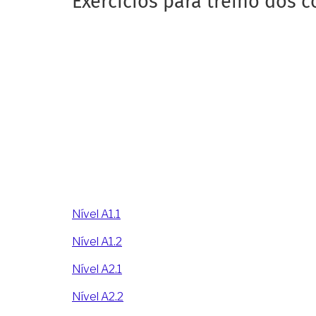
Exercícios para treino dos
Nível A1.1
Nível A1.2
Nível A2.1
Nível A2.2