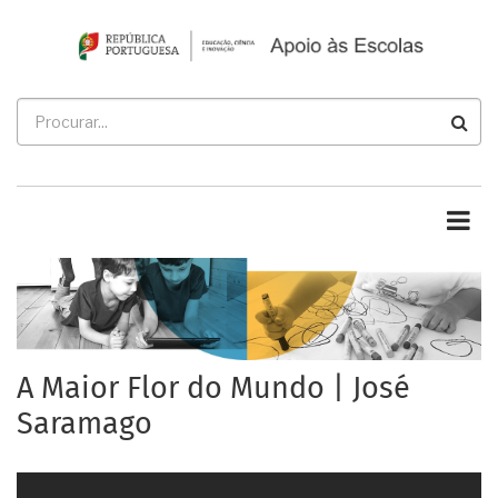
Passar
para
o
conteúdo
Procurar
principal
A Maior Flor do Mundo | José
Saramago