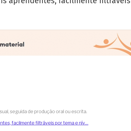
ns aprendentes, facilmente filtrávei
sual, seguida de produção oral ou escrita.
tes, facilmente filtráveis por tema e nív…