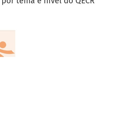
s por tema e nível do QECR