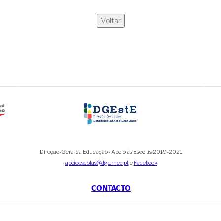
Voltar
Direção-Geral da Educação - Apoio às Escolas 2019-2021
apoioescolas@dge.mec.pt
e
Facebook
CONTACTO