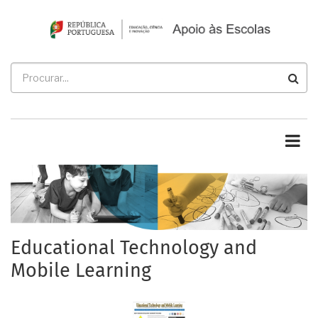
Passar
para
o
conteúdo
Procurar
principal
Educational Technology and
Mobile Learning