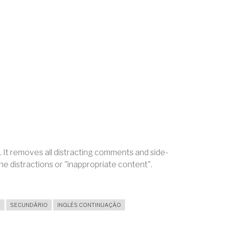
 It removes all distracting comments and side-
he distractions or "inappropriate content".
S
SECUNDÁRIO
INGLÊS CONTINUAÇÃO