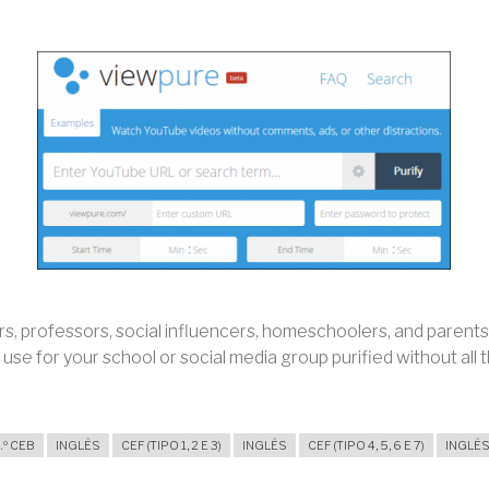
s, professors, social influencers, homeschoolers, and parents.
se for your school or social media group purified without all t
.º CEB
INGLÊS
CEF (TIPO 1, 2 E 3)
INGLÊS
CEF (TIPO 4, 5, 6 E 7)
INGLÊ