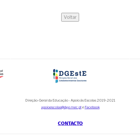
Voltar
Direção-Geral da Educação - Apoio às Escolas 2019-2021
apoioescolas@dge.mec.pt
e
Facebook
CONTACTO