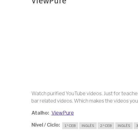
ViewPure
Watch purified YouTube videos. Just for teacher
bar related videos. Which makes the videos you u
Atalho
ViewPure
Nível / Ciclo
1.º CEB
INGLÊS
2.º CEB
INGLÊS
3